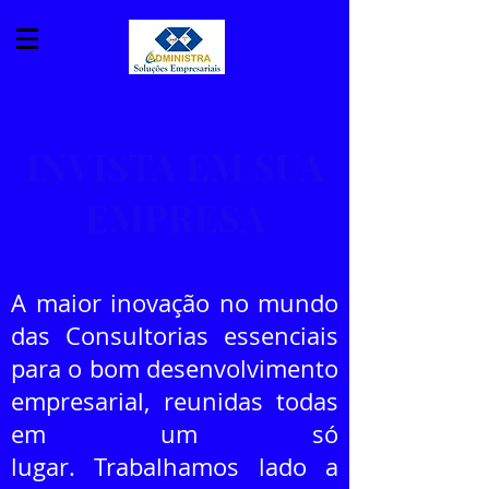
INVISTA EM SUA
EMPRESA
A maior inovação no mundo
das Consultorias essenciais
para o bom desenvolvimento
empresarial, reunidas todas
em um só
lugar. Trabalhamos lado a