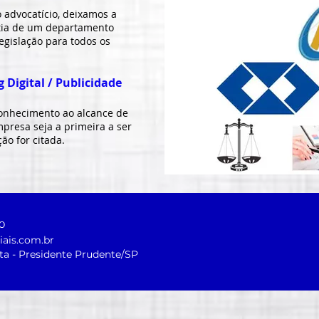
 advocatício, deixamos a
tia de um departamento
legislação para todos os
 Digital / Publicidade
onhecimento ao alcance de
presa seja a primeira a ser
o for citada.
O
ais.com.br
sta - Presidente Prudente/SP