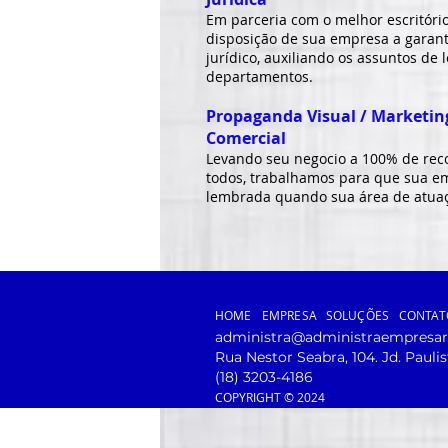
Em parceria com o melhor escritório
disposição de sua empresa a garan
jurídico, auxiliando os assuntos de 
departamentos.
Propaganda Visual / Marketing
Comercial
Levando seu negocio a 100% de rec
todos, trabalhamos para que sua em
lembrada quando sua área de atuaçã
HOME
EMPRESA
SOLUÇÕES
CONTAT
administra@administraempresari
Rua Nestor Seabra, 104. Jd. Pauli
(18) 3203-4186
COPYRIGHT © 2024